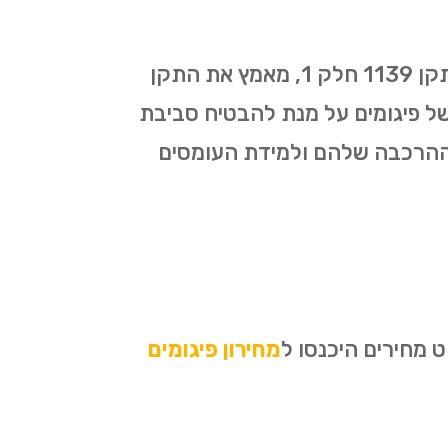
כל עבודות הפיגומים באלעד מתבצעות על פי התקן החדש שאושר ב-1/01/2019. התקן 1139 חלק 1, מאמץ את התקן
קמה ופירוק של פיגומים על מנת להבטיח סביבת
 ההרכבה שלהם ולמידת העומסים
 מחירים היכנסו ל
מחירון פיגומים