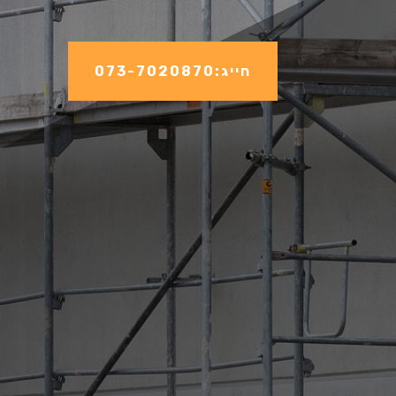
חייג:073-7020870