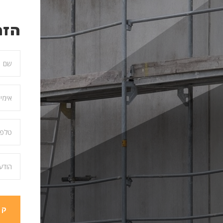
הזמ
קב