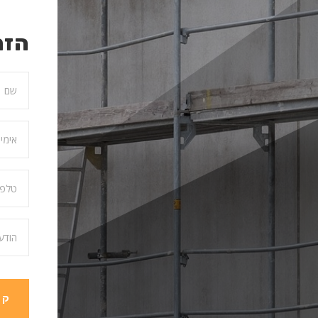
הזמ
קב