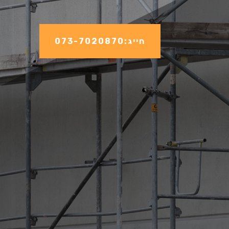
חייג:073-7020870