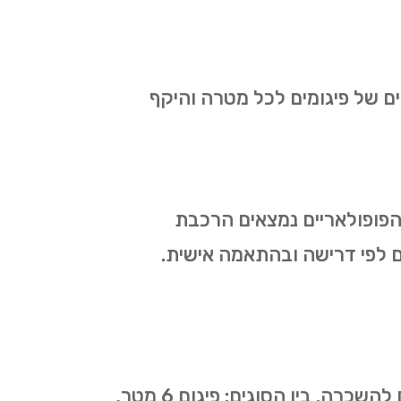
ים של פיגומים לכל מטרה והיקף
ם הפופולאריים נמצאים הרכבת
ותים לפי דרישה ובהתאמה אישית.
כמספר סוגי העבודות בהן נעשה שימוש בפיגומים כך גם מספר סוגי הפיגומים המוצעים להשכרה. בין הסוגים: פיגום 6 מטר,