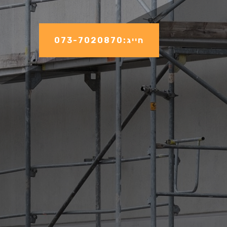
חייג:073-7020870