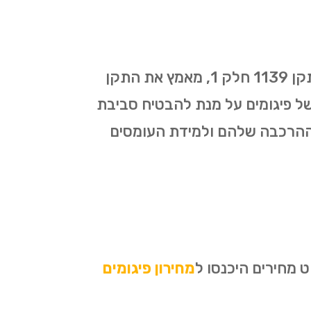
כל עבודות הפיגומים בגדרה מתבצעות על פי התקן החדש שאושר ב-1/01/2019. התקן 1139 חלק 1, מאמץ את התקן
קמה ופירוק של פיגומים על מנת להבטיח סביבת
 ההרכבה שלהם ולמידת העומסים
 מחירים היכנסו ל
מחירון פיגומים