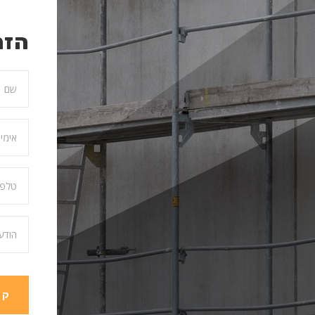
הזמ
קב