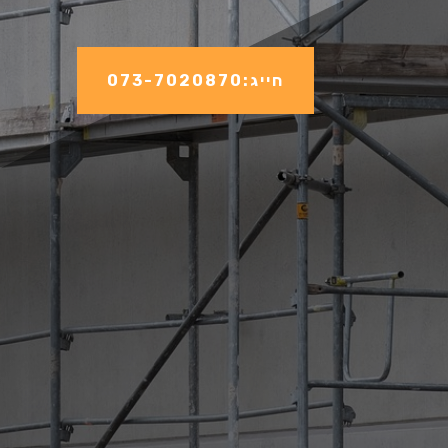
חייג:073-7020870