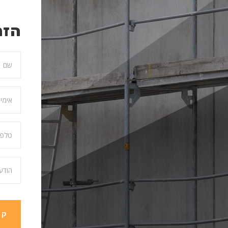
הזמ
קב