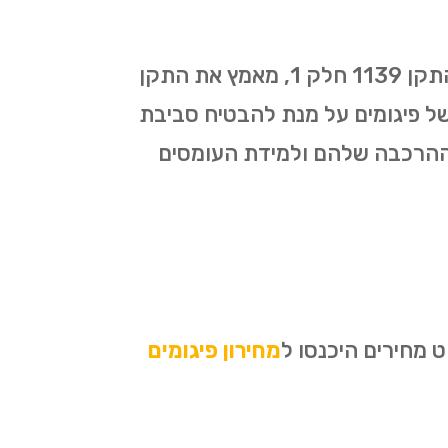
כל עבודות הפיגומים בגן יבנה מתבצעות על פי התקן החדש שאושר ב-1/01/2019. התקן 1139 חלק 1, מאמץ את התקן
קמה ופירוק של פיגומים על מנת להבטיח סביבת
 ההרכבה שלהם ולמידת העומסים
 מחירים היכנסו ל
מחירון פיגומים