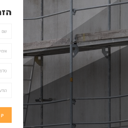
הזמ
קב