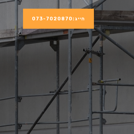
חייג:073-7020870