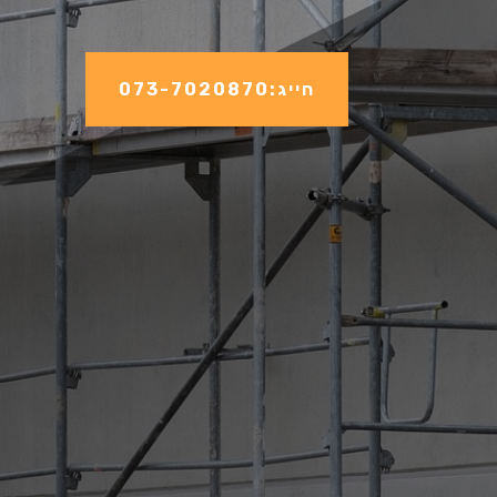
חייג:073-7020870