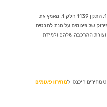
כל עבודות הפיגומים בכפר טרומן מתבצעות על פי התקן החדש שאושר ב-1/01/2019. התקן 1139 חלק 1, מאמץ את
תכנון, הקמה ופירוק של פיגומים על מנת להבטיח
 וצורת ההרכבה שלהם ולמידת
 מחירים היכנסו ל
מחירון פיגומים