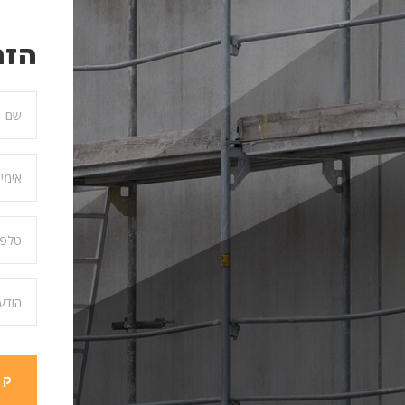
הזמ
קב