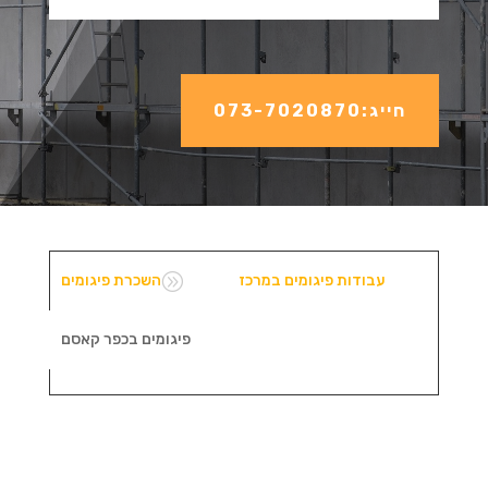
חייג:073-7020870
A
עבודות פיגומים במרכז
השכרת פיגומים
פיגומים בכפר קאסם