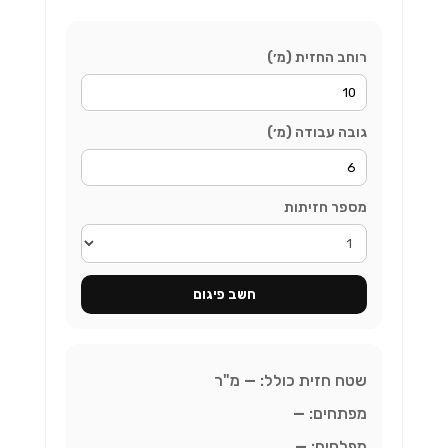
רוחב החזית (מ׳)
גובה עבודה (מ׳)
מספר חזיתות
חשב פיגום
שטח חזית כולל:
—
מ"ר
מפתחים:
—
מפלסים:
—