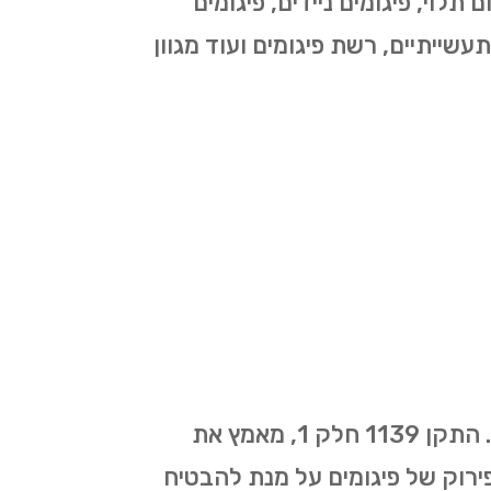
 תלוי, פיגומים ניידים, פיגומים
תעשייתיים, רשת פיגומים ועוד מגוון
כל עבודות הפיגומים בצור יצחק מתבצעות על פי התקן החדש שאושר ב-1/01/2019. התקן 1139 חלק 1, מאמץ את
תכנון, הקמה ופירוק של פיגומים על מנת להבטיח