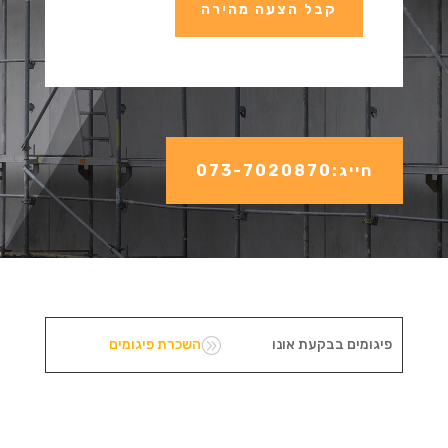
קבל הצעה מהירה
חייג:073-7020870
A
פיגומים בבקעת אונו
השכרת פיגומים