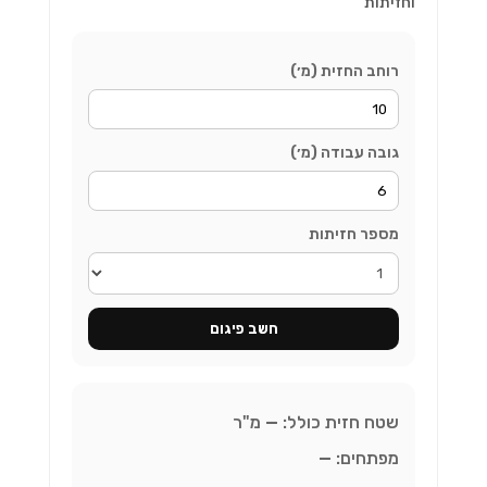
וחזיתות
רוחב החזית (מ׳)
גובה עבודה (מ׳)
מספר חזיתות
חשב פיגום
שטח חזית כולל:
—
מ"ר
מפתחים:
—