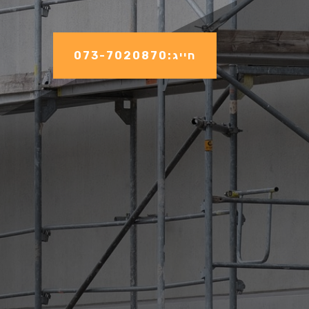
חייג:073-7020870