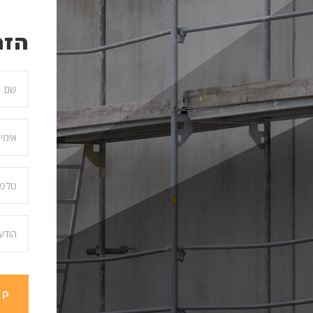
הזמ
קב