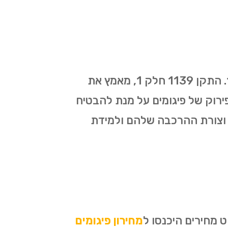
כל עבודות הפיגומים בראש העין מתבצעות על פי התקן החדש שאושר ב-1/01/2019. התקן 1139 חלק 1, מאמץ את
תכנון, הקמה ופירוק של פיגומים על מנת להבטיח
 וצורת ההרכבה שלהם ולמידת
 מחירים היכנסו ל
מחירון פיגומים