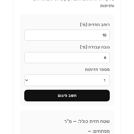
וחזיתות
רוחב החזית (מ׳)
גובה עבודה (מ׳)
מספר חזיתות
חשב פיגום
שטח חזית כולל:
—
מ"ר
מפתחים:
—