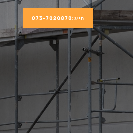
חייג:073-7020870