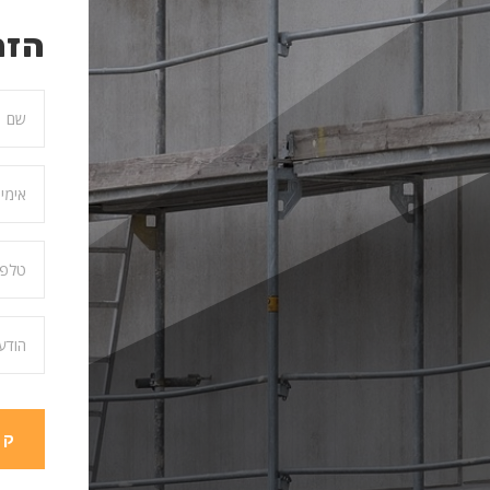
הזמ
קב