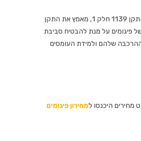
כל עבודות הפיגומים ברינתיה מתבצעות על פי התקן החדש שאושר ב-1/01/2019. התקן 1139 חלק 1, מאמץ את התקן
קמה ופירוק של פיגומים על מנת להבטיח סביבת
 ההרכבה שלהם ולמידת העומסים
 מחירים היכנסו ל
מחירון פיגומים