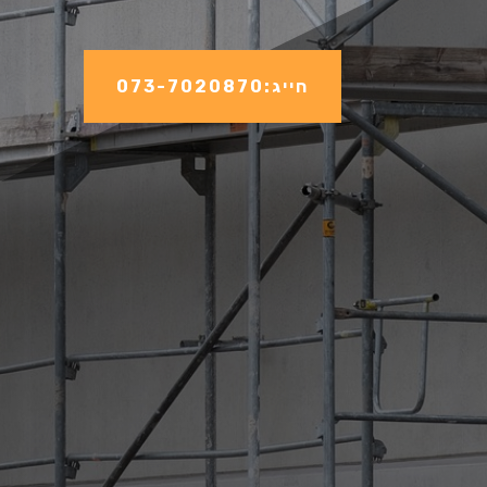
חייג:073-7020870