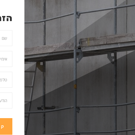
הזמ
קב