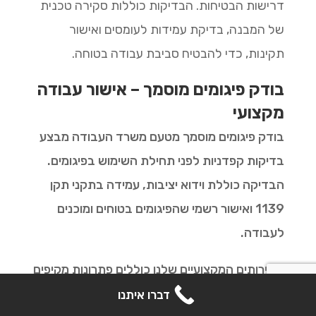
דרישות הבטיחות. הבדיקות כוללות סקירה טכנית
של המבנה, בדיקת עמידות לעומסים ואישור
תקינות, כדי להבטיח סביבת עבודה בטוחה.
בודק פיגומים מוסמך – אישור עבודה
מקצועי
בודק פיגומים מוסמך מטעם משרד העבודה מבצע
בדיקות קפדניות לפני תחילת השימוש בפיגומים.
הבדיקה כוללת וידוא יציבות, עמידה בתקני תקן
1139 ואישור רשמי שהפיגומים בטוחים ומוכנים
לעבודה.
השירותים המקצועיים שלנו כוללים פתרונות מקיפים
קבל הצעת מחיר
בתחום הפיגומים, החל מתכנון והתקנה ועד
דברו איתנו