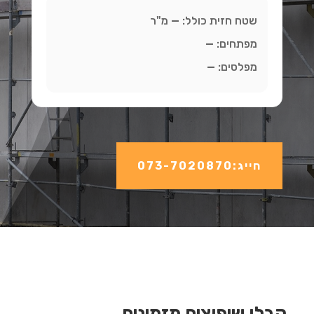
שטח חזית כולל:
—
מ"ר
מפתחים:
—
מפלסים:
—
חייג:073-7020870
קבלן שיפוצים מזמינים